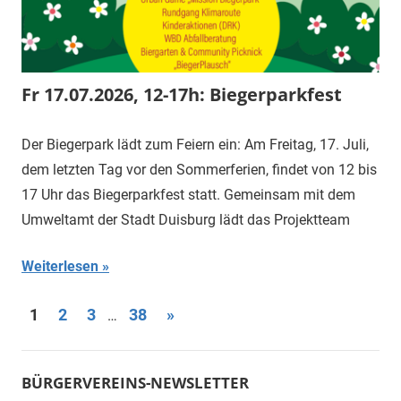
Fr 17.07.2026, 12-17h: Biegerparkfest
Der Biegerpark lädt zum Feiern ein: Am Freitag, 17. Juli,
dem letzten Tag vor den Sommerferien, findet von 12 bis
17 Uhr das Biegerparkfest statt. Gemeinsam mit dem
Umweltamt der Stadt Duisburg lädt das Projektteam
Weiterlesen
Seitennummerierung
Nächste
1
2
3
38
»
…
Beiträge
der
Beiträge
BÜRGERVEREINS-NEWSLETTER