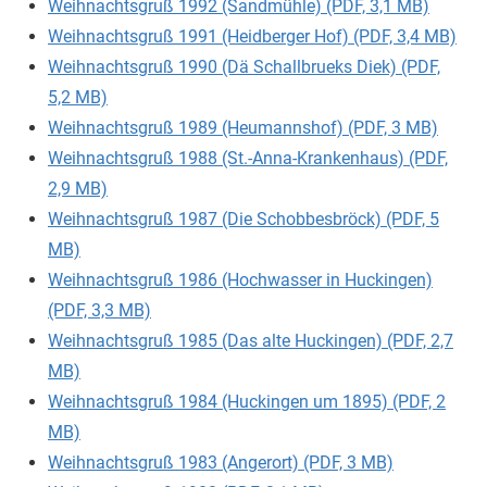
Weihnachtsgruß 1992 (Sandmühle) (PDF, 3,1 MB)
Weihnachtsgruß 1991 (Heidberger Hof) (PDF, 3,4 MB)
Weihnachtsgruß 1990 (Dä Schallbrueks Diek) (PDF,
5,2 MB)
Weihnachtsgruß 1989 (Heumannshof) (PDF, 3 MB)
Weihnachtsgruß 1988 (St.-Anna-Krankenhaus) (PDF,
2,9 MB)
Weihnachtsgruß 1987 (Die Schobbesbröck) (PDF, 5
MB)
Weihnachtsgruß 1986 (Hochwasser in Huckingen)
(PDF, 3,3 MB)
Weihnachtsgruß 1985 (Das alte Huckingen) (PDF, 2,7
MB)
Weihnachtsgruß 1984 (Huckingen um 1895) (PDF, 2
MB)
Weihnachtsgruß 1983 (Angerort) (PDF, 3 MB)