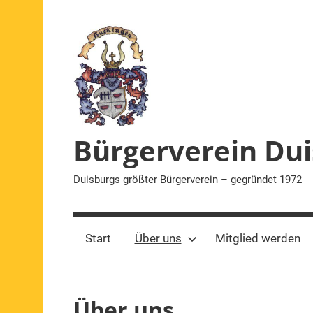
Zum
Inhalt
springen
Bürgerverein Dui
Duisburgs größter Bürgerverein – gegründet 1972
Start
Über uns
Mitglied werden
Über uns