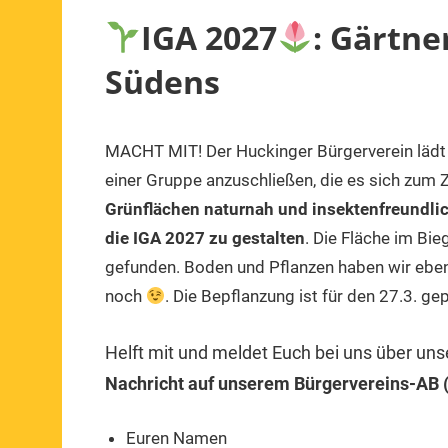
IGA 2027
: Gärtne
Südens
MACHT MIT! Der Huckinger Bürgerverein lädt in
3.
1.
Mitteilung
,
August
Vorsitzender
Veranstaltung
einer Gruppe anzuschließen, die es sich zum 
2023
Grünflächen naturnah und insektenfreundli
die IGA 2027
zu gestalten
. Die Fläche im Bi
gefunden. Boden und Pflanzen haben wir eben
noch
. Die Bepflanzung ist für den 27.3. gep
Helft mit und meldet Euch bei uns über un
Nachricht auf unserem Bürgervereins-AB (
Euren Namen