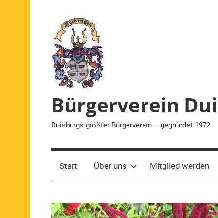
Zum
Inhalt
springen
Bürgerverein Dui
Duisburgs größter Bürgerverein – gegründet 1972
Start
Über uns
Mitglied werden