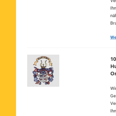
Ve
Ih
nä
Br
We
10
Hu
O
Wi
Ge
Ve
Ih