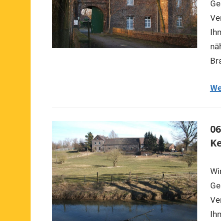
Ge
Ve
Ih
nä
Br
We
06
Ke
Wi
Ge
Ve
Ih