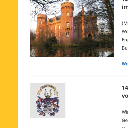
im
(M
We
Fr
Bu
We
14
vo
Wi
Ge