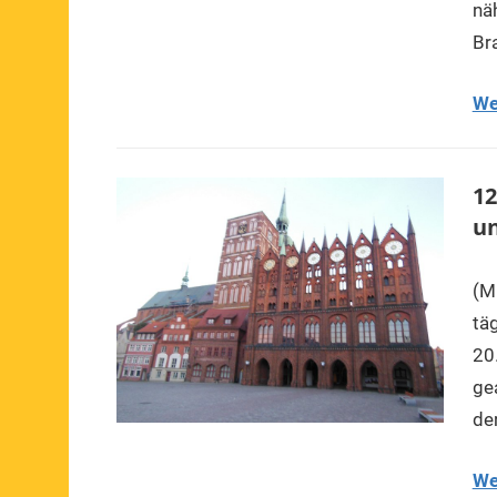
nä
Br
We
12
u
(Mi
tä
20
ge
de
We