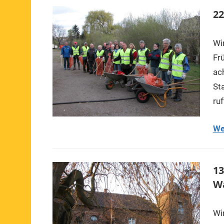
22
Wi
Fr
ac
St
ruf
We
13
Wa
Wi