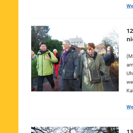
We
12
ni
(M
am
Uh
we
Ka
We
13