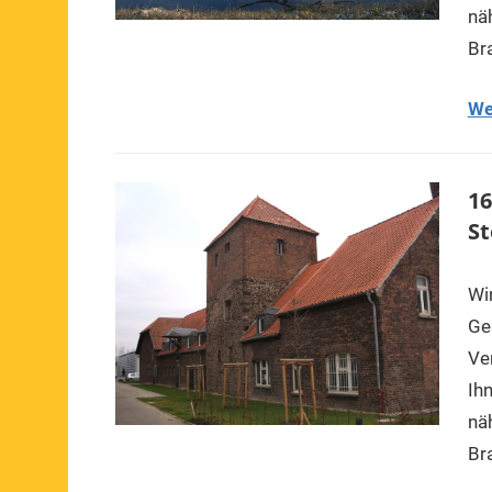
nä
Br
We
16
St
Wi
Ge
Ve
Ih
nä
Br