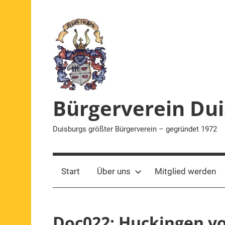
Zum
Inhalt
springen
Bürgerverein Dui
Duisburgs größter Bürgerverein – gegründet 1972
Start
Über uns
Mitglied werden
Doc022: Huckingen v