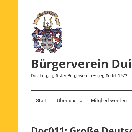
Zum
Inhalt
springen
Bürgerverein Dui
Duisburgs größter Bürgerverein – gegründet 1972
Start
Über uns
Mitglied werden
Doc011: Große Deuts