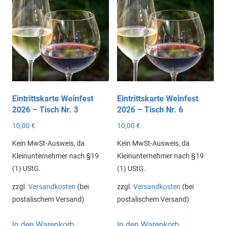
Eintrittskarte Weinfest
Eintrittskarte Weinfest
2026 – Tisch Nr. 3
2026 – Tisch Nr. 6
10,00
€
10,00
€
Kein MwSt-Ausweis, da
Kein MwSt-Ausweis, da
Kleinunternehmer nach §19
Kleinunternehmer nach §19
(1) UStG.
(1) UStG.
zzgl.
Versandkosten
(bei
zzgl.
Versandkosten
(bei
postalischem Versand)
postalischem Versand)
In den Warenkorb
In den Warenkorb