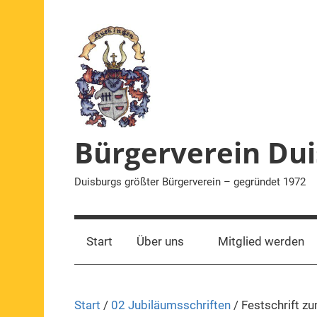
Zum
Inhalt
springen
Bürgerverein Dui
Duisburgs größter Bürgerverein – gegründet 1972
Start
Über uns
Mitglied werden
Start
/
02 Jubiläumsschriften
/ Festschrift z