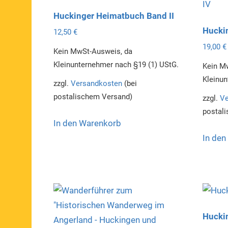
Huckinger Heimatbuch Band II
Hucki
12,50
€
19,00
€
Kein MwSt-Ausweis, da
Kleinunternehmer nach §19 (1) UStG.
Kein M
Kleinun
zzgl.
Versandkosten
(bei
postalischem Versand)
zzgl.
Ve
postal
In den Warenkorb
In den
Hucki