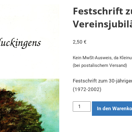
Festschrift 
Vereinsjubi
2,50
€
Kein MwSt-Ausweis, da Kleinu
(bei postalischem Versand)
Festschrift zum 30-jährig
(1972-2002)
Festschrift
In den Warenk
zum
30-
jährigen