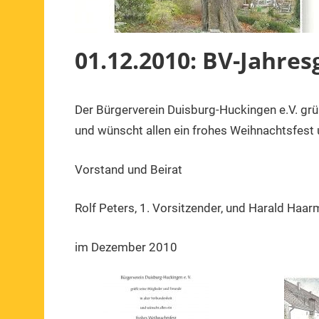
01.12.2010: BV-Jahres
Der Bürgerverein Duisburg-Huckingen e.V. grü
1.
1.
Mitteilung
Dezember
Vorsitzender
und wünscht allen ein frohes Weihnachtsfest u
2010
Vorstand und Beirat
Rolf Peters, 1. Vorsitzender, und Harald Haar
im Dezember 2010