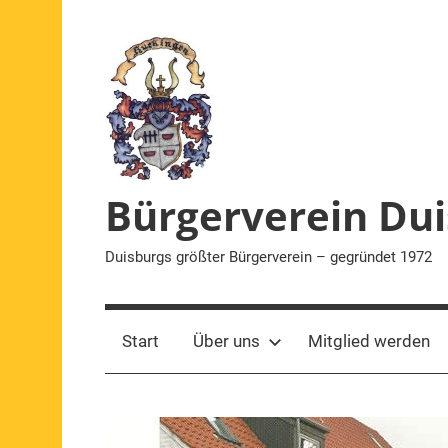
Zum
Inhalt
springen
Bürgerverein Dui
Duisburgs größter Bürgerverein – gegründet 1972
Start
Über uns
Mitglied werden