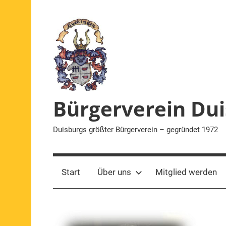
Zum
Inhalt
springen
Bürgerverein Dui
Duisburgs größter Bürgerverein – gegründet 1972
Start
Über uns
Mitglied werden