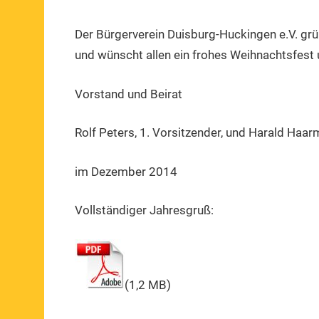
Der Bürgerverein Duisburg-Huckingen e.V. grü
1.
1.
Mitteilung
Dezember
Vorsitzender
und wünscht allen ein frohes Weihnachtsfest u
2014
Vorstand und Beirat
Rolf Peters, 1. Vorsitzender, und Harald Haar
im Dezember 2014
Vollständiger Jahresgruß:
(1,2 MB)