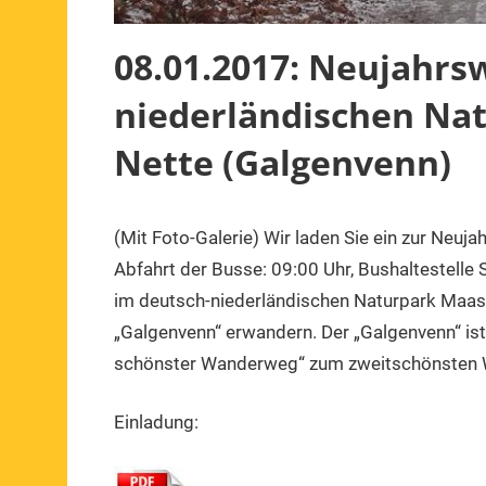
08.01.2017: Neujahrs
niederländischen Na
Nette (Galgenvenn)
(Mit Foto-Galerie) Wir laden Sie ein zur Neu
8.
1.
Veranstaltung
Januar
Vorsitzender
Abfahrt der Busse: 09:00 Uhr, Bushaltestelle
2017
im deutsch-niederländischen Naturpark Ma
„Galgenvenn“ erwandern. Der „Galgenvenn“ is
schönster Wanderweg“ zum zweitschönsten 
Einladung: