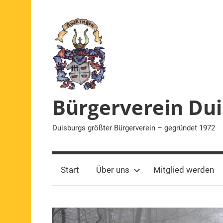
Zum
Inhalt
springen
Bürgerverein Dui
Duisburgs größter Bürgerverein – gegründet 1972
Start
Über uns
Mitglied werden