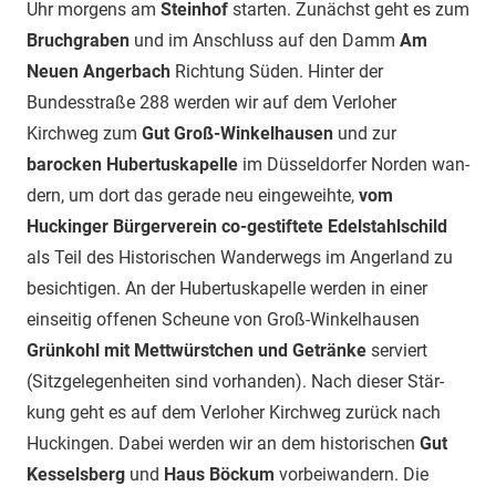
Uhr morgens am
Steinhof
starten. Zunächst geht es zum
Bruchgraben
und im Anschluss auf den Damm
Am
Neu­­en Angerbach
Richtung Süden. Hinter der
Bundesstraße 288 werden wir auf dem Verloher
Kirchweg zum
Gut Groß-Winkelhausen
und zur
barocken
Hubertus­kapelle
im Düsseldorfer Norden wan­
dern, um dort das gerade neu eingeweihte,
vom
Huckinger Bürger­verein co-gestif­tete Edelstahl­schild
als Teil des Historischen Wander­wegs im Anger­land zu
besich­tigen. An der Hubertus­kapelle werden in einer
einseitig offenen Scheu­ne von Groß-Winkelhausen
Grünkohl mit Mettwürst­chen und Getränke
serviert
(Sitz­gelegenheiten sind vorhanden). Nach dieser Stär­
kung geht es auf dem Verloher Kirch­weg zurück nach
Huckingen. Dabei werden wir an dem historischen
Gut
Kesselsberg
und
Haus Böckum
vor­bei­wandern. Die