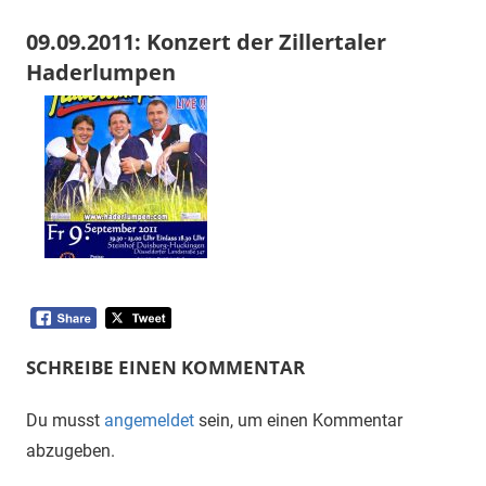
09.09.2011: Konzert der Zillertaler
Haderlumpen
9.
1.
Veranstaltung
September
Vorsitzender
2011
SCHREIBE EINEN KOMMENTAR
Du musst
angemeldet
sein, um einen Kommentar
abzugeben.