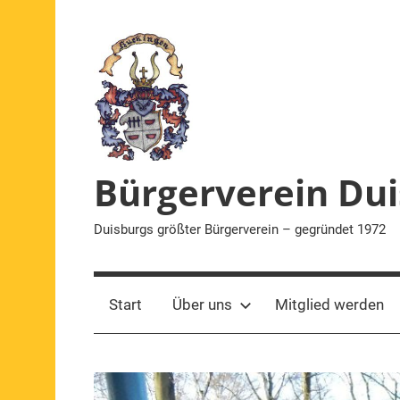
Zum
Inhalt
springen
Bürgerverein Dui
Duisburgs größter Bürgerverein – gegründet 1972
Start
Über uns
Mitglied werden