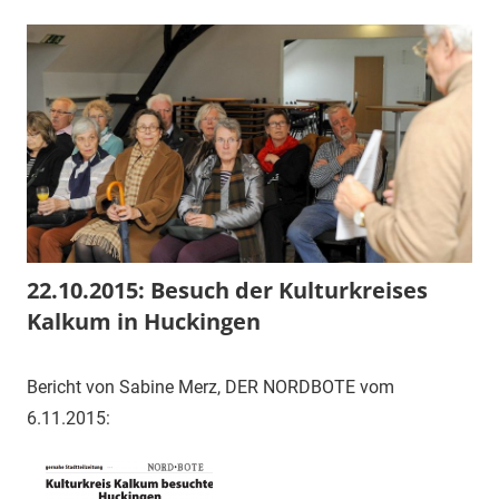
22.10.2015: Besuch der Kulturkreises
Kalkum in Huckingen
22.
1.
Veranstaltung
Bericht von Sabine Merz, DER NORDBOTE vom
Oktober
Vorsitzender
6.11.2015:
2015