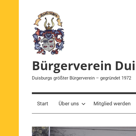
Zum
Inhalt
springen
Bürgerverein Dui
Duisburgs größter Bürgerverein – gegründet 1972
Start
Über uns
Mitglied werden