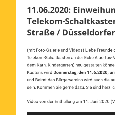
11.06.2020: Einweihu
Telekom-Schaltkasten
Straße / Düsseldorfe
(mit Foto-Galerie und Videos) Liebe Freunde d
3.
1.
Mitteilung
,
Juni
Vorsitzender
Veranstaltung
Telekom-Schaltkasten an der Ecke Albertus-M
2020
dem Kath. Kindergarten) neu gestalten könne
Kastens wird
Donnerstag, den 11.6.2020, u
und Beirat des Bürgervereins wird auch die au
sein. Kommen Sie gerne dazu. Sie sind herzlic
Video von der Enthüllung am 11. Juni 2020 (