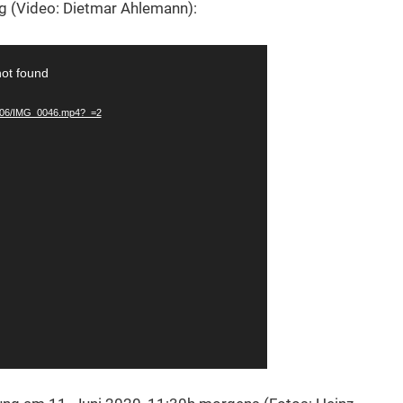
g (Video: Dietmar Ahlemann):
not found
20/06/IMG_0046.mp4?_=2