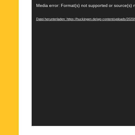
Video-
Media error: Format(s) not supported or source(s) 
Player
Datei herunterladen: https://huckingen.de/wp-content/uploads/20