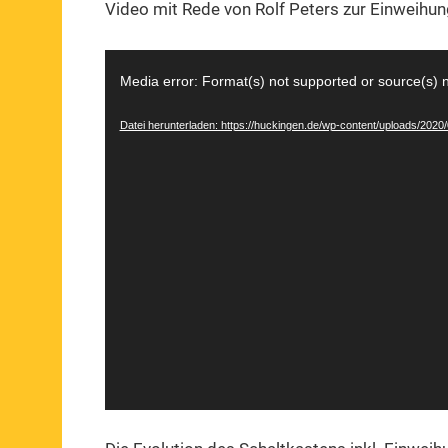
Video mit Rede von Rolf Peters zur Einweihun
Video-
Media error: Format(s) not supported or source(s) 
Player
Datei herunterladen: https://huckingen.de/wp-content/uploads/20