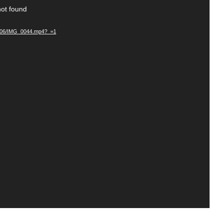
not found
20/06/IMG_0044.mp4?_=1