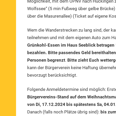
Möglichkeit, mit dem ÖPNV nach Huckingen zu
Wolfssee“ (5 min Fußweg über gelbe Brücke) o
über die Masurenallee) (Ticket auf eigene Kos
Wem die Wanderstrecken zu lang sind, der 
teilnehmen und mit dem eigenen Auto zum Hau
Grünkohl-Essen im Haus Seeblick betragen 
bezahlen. Bitte pas­sendes Geld bereithalte
Personen begrenzt
.
Bitte zieht Euch wetter
kann der Bürgerverein keine Haftung überne
bevorzugt berücksichtigt.
Folgende Anmeldetermine sind möglich: Ers
Bürgervereins-Stand auf dem Weihnachtsma
von Di, 17.12.2024 bis spätestens Sa, 04.01
Danach (falls noch Plätze übrig sind):
bis zum