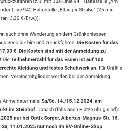
rückzufahren (z.B. mit Bus-Linie 941 Haltestelle „Am
der Linie 942 Haltestelle „Elbinger Straße“ (25 min
ten; 3,30 €/Erw.)).
kann auch ohne Wanderung an dem Grünkohlessen
s Seeblick hin- und zurückfahren.
Die Kosten für das
17,00 €
.
Die Kosten
sind mit der Anmeldung zu
n!
Die
Teilnehmerzahl für das Essen ist auf 100
gerechte Kleidung und festes Schuh­werk an.
Für Unfälle
hmen. Vereinsmitglieder werden bei der Anmeldung
te Anmeldetermine:
Sa/So, 14./15.12.2024, am
rkt im Steinhof
. Danach (falls noch Plätze übrig sind):
.2025 nur bei Optik Sorger, Albertus-Magnus-Str. 16.
 Sa, 11.01.2025 nur noch im BV-Online-Shop