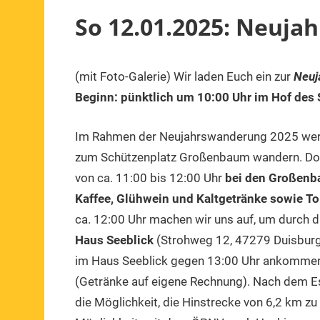
So 12.01.2025: Neuja
(mit Foto-Galerie) Wir laden Euch ein zur
Neuj
2.
1.
Veranstaltung
Januar
Vorsitzender
Beginn: pünktlich um 10:00 Uhr im Hof des 
2025
Im Rahmen der Neujahrswanderung 2025 werd
zum Schützenplatz Großenbaum wandern. Dort
von ca. 11:00 bis 12:00 Uhr
bei den Großenb
Kaffee, Glühwein und Kaltgetränke sowie To
ca. 12:00 Uhr machen wir uns auf, um durch 
Haus Seeblick
(Strohweg 12, 47279 Duisburg)
im Haus Seeblick gegen 13:00 Uhr ankommen s
(Getränke auf eigene Rechnung). Nach dem Es
die Möglichkeit, die Hinstrecke von 6,2 km zu 