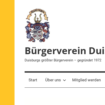
Zum
Inhalt
springen
Bürgerverein Dui
Duisburgs größter Bürgerverein – gegründet 1972
Start
Über uns
Mitglied werden