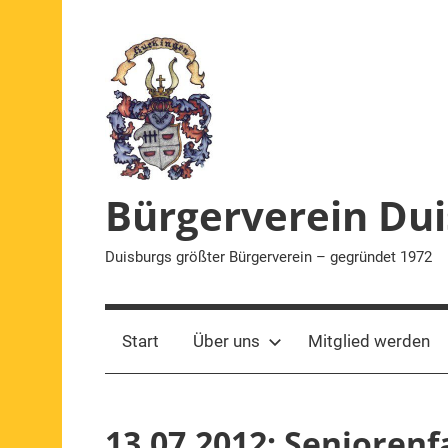
Zum
Inhalt
springen
Bürgerverein Dui
Duisburgs größter Bürgerverein – gegründet 1972
Start
Über uns
Mitglied werden
13.07.2012: Seniorenf