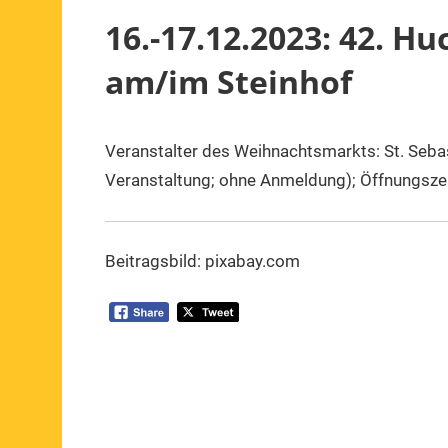
16.-17.12.2023: 42. 
am/im Steinhof
Veranstalter des Weihnachtsmarkts: St. Seba
3.
1.
Mitteilung
,
Dezember
Vorsitzender
Veranstaltung
Veranstaltung; ohne Anmeldung); Öffnungszei
2023
Beitragsbild: pixabay.com