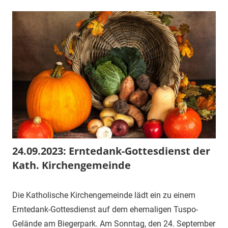
24.09.2023: Erntedank-Gottesdienst der
Kath. Kirchengemeinde
3.
1.
Mitteilung
Die Katholische Kirchengemeinde lädt ein zu einem
September
Vorsitzender
Erntedank-Gottesdienst auf dem ehemaligen Tuspo-
2023
Gelände am Biegerpark. Am Sonntag, den 24. September