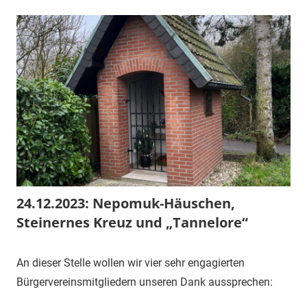
24.12.2023: Nepomuk-Häuschen,
Steinernes Kreuz und „Tannelore“
3.
1.
Mitteilung
An dieser Stelle wollen wir vier sehr engagierten
Dezember
Vorsitzender
Bürgervereinsmitgliedern unseren Dank aussprechen:
2023