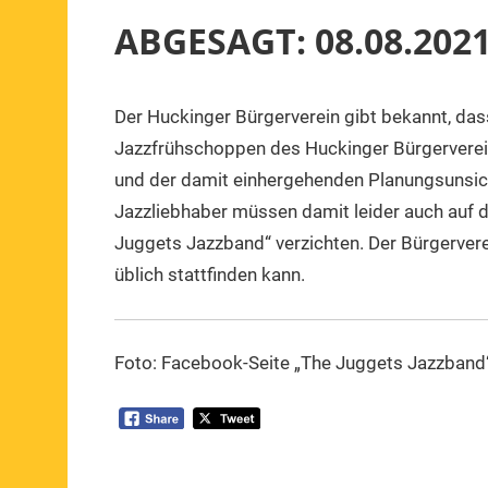
ABGESAGT: 08.08.2021
Der Huckinger Bürgerverein gibt bekannt, da
1.
1.
Mitteilung
,
August
Vorsitzender
Veranstaltung
Jazzfrühschoppen des Huckinger Bürgervere
2021
und der damit einhergehenden Planungsunsiche
Jazzliebhaber müssen damit leider auch auf d
Juggets Jazzband“ verzichten. Der Bürgervere
üblich stattfinden kann.
Foto: Facebook-Seite „The Juggets Jazzband