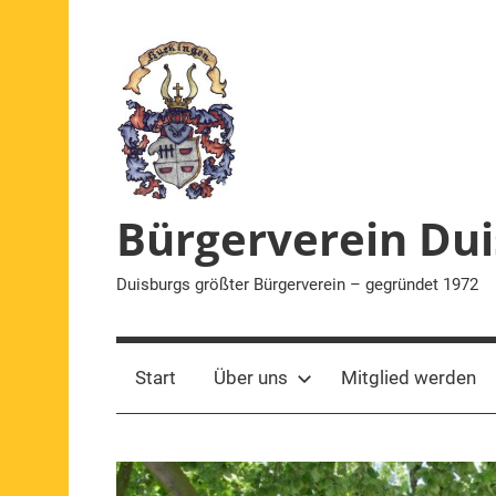
Zum
Inhalt
springen
Bürgerverein Dui
Duisburgs größter Bürgerverein – gegründet 1972
Start
Über uns
Mitglied werden