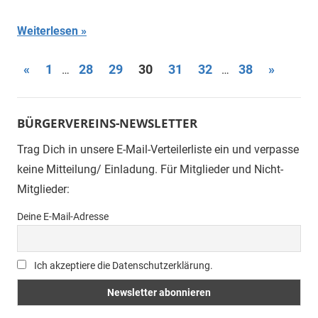
Weiterlesen
Seitennummerierung
Vorherige
Nächste
«
1
28
29
30
31
32
38
»
…
…
Beiträge
Beiträge
der
Beiträge
BÜRGERVEREINS-NEWSLETTER
Trag Dich in unsere E-Mail-Verteilerliste ein und verpasse
keine Mitteilung/ Einladung. Für Mitglieder und Nicht-
Mitglieder:
Deine E-Mail-Adresse
Ich akzeptiere die Datenschutzerklärung.