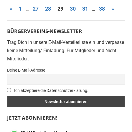
Seitennummerierung
Vorherige
Nächste
«
1
27
28
29
30
31
38
»
…
…
Beiträge
Beiträge
der
Beiträge
BÜRGERVEREINS-NEWSLETTER
Trag Dich in unsere E-Mail-Verteilerliste ein und verpasse
keine Mitteilung/ Einladung. Für Mitglieder und Nicht-
Mitglieder:
Deine E-Mail-Adresse
Ich akzeptiere die Datenschutzerklärung.
JETZT ABONNIEREN!