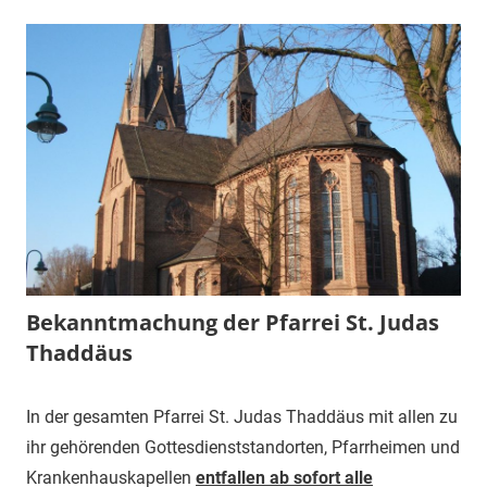
Bekanntmachung der Pfarrei St. Judas
Thaddäus
15.
1.
Mitteilung
In der gesamten Pfarrei St. Judas Thaddäus mit allen zu
März
Vorsitzender
ihr gehörenden Gottesdienststandorten, Pfarrheimen und
2020
Krankenhauskapellen
entfallen ab sofort alle