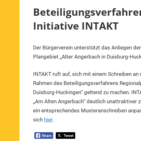
Beteiligungsverfahre
Initiative INTAKT
Der Bürgerverein unterstützt das Anliegen der 
15.
1.
Mitteilung
Februar
Vorsitzender
Plangebiet „Alter Angerbach in Duisburg-Huck
2019
INTAKT ruft auf, sich mit einem Schreiben a
Rahmen des Beteiligungsverfahrens Regional
Duisburg-Huckingen“ geltend zu machen. INTA
„Am Alten Angerbach“ deutlich unattraktiver
ein entsprechendes Musteranschreiben anpas
sich
hier
.