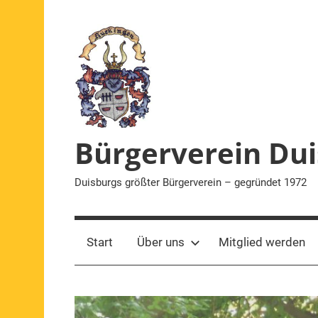
Zum
Inhalt
springen
Bürgerverein Dui
Duisburgs größter Bürgerverein – gegründet 1972
Start
Über uns
Mitglied werden