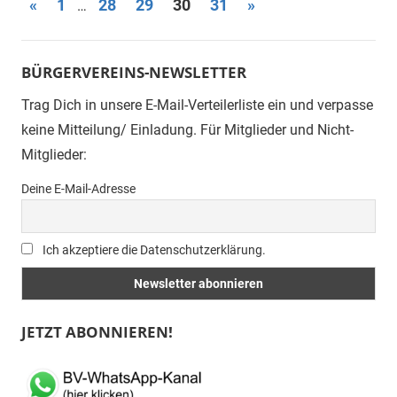
Seitennummerierung
Vorherige
Nächste
«
1
28
29
30
31
»
…
Beiträge
Beiträge
der
Beiträge
BÜRGERVEREINS-NEWSLETTER
Trag Dich in unsere E-Mail-Verteilerliste ein und verpasse
keine Mitteilung/ Einladung. Für Mitglieder und Nicht-
Mitglieder:
Deine E-Mail-Adresse
Ich akzeptiere die Datenschutzerklärung.
JETZT ABONNIEREN!