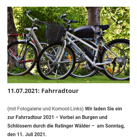
11.07.2021: Fahrradtour
4.
1.
Veranstaltung
(mit Fotogalerie und Komoot-Links)
Wir laden Sie ein
Juli
Vorsitzender
zur Fahrradtour 2021
– Vorbei an Burgen und
2021
Schlössern durch die Ratinger Wälder –
am Sonntag,
den 11. Juli
2021.