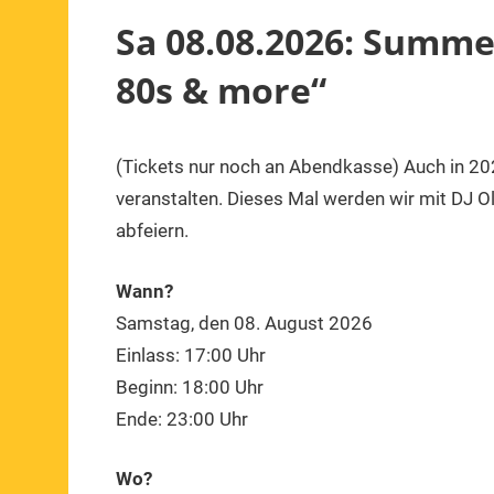
Sa 08.08.2026: Summe
80s & more“
(Tickets nur noch an Abendkasse) Auch in 20
3.
1.
Veranstaltung
August
Vorsitzender
veranstalten. Dieses Mal werden wir mit DJ O
2026
abfeiern.
Wann?
Samstag, den 08. August 2026
Einlass: 17:00 Uhr
Beginn: 18:00 Uhr
Ende: 23:00 Uhr
Wo?