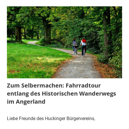
Zum Selbermachen: Fahrradtour
entlang des Historischen Wanderwegs
im Angerland
1.
1.
Mitteilung
Liebe Freunde des Huckinger Bürgervereins,
Mai
Vorsitzender