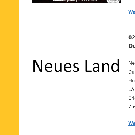
We
02
Du
Ne
Du
Hu
LA
Er
Zu
We