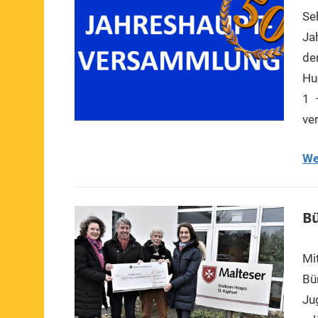
Se
Ja
de
Hu
1 
ve
We
Bü
Mi
Bü
Ju