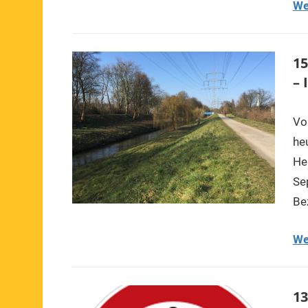
We
15
– 
Vo
he
He
Se
Be
We
13