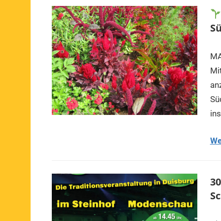
S
MA
Mi
an
Sü
in
We
30
S