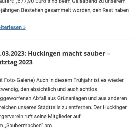
läutert: „677,90 Euro sind beim Galaabend zu unserem
-jährigen Bestehen gesammelt worden, den Rest haben
iterlesen
.03.2023: Huckingen macht sauber –
tztag 2023
it Foto-Galerie) Auch in diesem Frühjahr ist es wieder
twendig, den absichtlich und auch achtlos
ggeworfenen Abfall aus Grünanlagen und aus anderen
reichen unseres Stadtteils zu entfernen. Der Huckinger
gerverein ruft seine Mitglieder auf
m „Saubermachen“ am