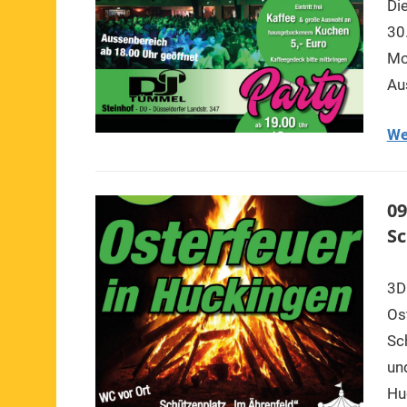
Di
30
Mod
Au
We
09
S
3D
Os
Sc
un
Hu