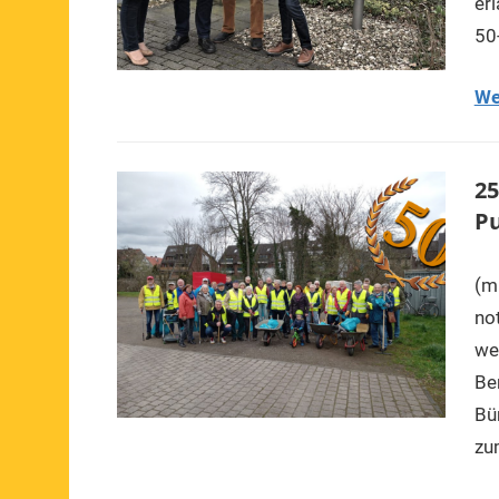
er
50
We
25
Pu
(m
no
we
Be
Bür
zu