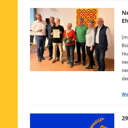
Ne
Eh
(m
Bü
Hu
ne
ne
der
We
29