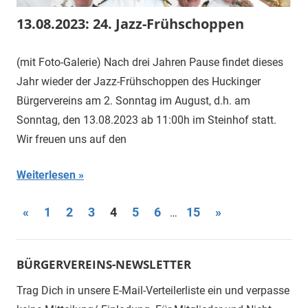
13.08.2023: 24. Jazz-Frühschoppen
(mit Foto-Galerie) Nach drei Jahren Pause findet dieses
Jahr wieder der Jazz-Frühschoppen des Huckinger
Bürgervereins am 2. Sonntag im August, d.h. am
Sonntag, den 13.08.2023 ab 11:00h im Steinhof statt.
Wir freuen uns auf den
Weiterlesen
Seitennummerierung
Vorherige
Nächste
«
1
2
3
4
5
6
15
»
…
Beiträge
Beiträge
der
Beiträge
BÜRGERVEREINS-NEWSLETTER
Trag Dich in unsere E-Mail-Verteilerliste ein und verpasse